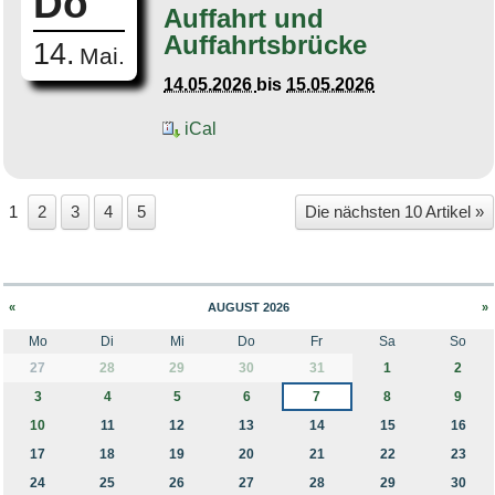
Do
Auffahrt und
Auffahrtsbrücke
14.
Mai.
14.05.2026
bis
15.05.2026
iCal
1
2
3
4
5
Die nächsten 10 Artikel »
«
AUGUST 2026
»
Mo
Di
Mi
Do
Fr
Sa
So
month-8
27
28
29
30
31
1
2
3
4
5
6
7
8
9
10
11
12
13
14
15
16
17
18
19
20
21
22
23
24
25
26
27
28
29
30