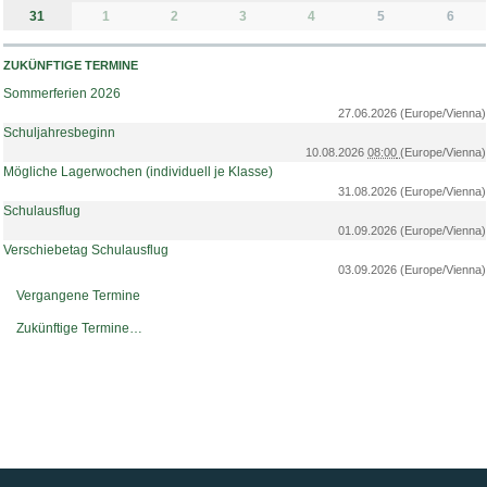
31
1
2
3
4
5
6
ZUKÜNFTIGE TERMINE
Sommerferien 2026
27.06.2026
(Europe/Vienna)
Schuljahresbeginn
10.08.2026
08:00
(Europe/Vienna)
Mögliche Lagerwochen (individuell je Klasse)
31.08.2026
(Europe/Vienna)
Schulausflug
01.09.2026
(Europe/Vienna)
Verschiebetag Schulausflug
03.09.2026
(Europe/Vienna)
Vergangene Termine
Zukünftige Termine…