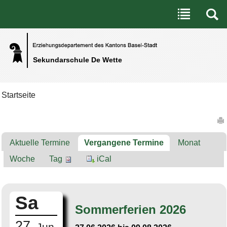
Benutzerspezifische Werkzeuge
Direkt zum Inhalt
|
Direkt zur Navigation
Sekundarschule De Wette
Startseite
Artikelaktionen
Aktuelle Termine
Vergangene Termine
Monat
Woche
Tag
iCal
Sa
Sommerferien 2026
27.
Jun.