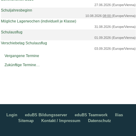
27.06.2026
(Europe/Vienna)
Schuljahresbeginn
10.08.2026
08:00
(Europe/Vienna)
Mögliche Lagerwochen (individuell je Klasse)
31.08.2026
(Europe/Vienna)
Schulausflug
01.09.2026
(Europe/Vienna)
Verschiebetag Schulausflug
03.09.2026
(Europe/Vienna)
Vergangene Termine
Zukünftige Termine…
Login
eduBS Bildungsserver
eduBS Teamwork
Ilias
Sitemap
Kontakt / Impressum
Datenschutz