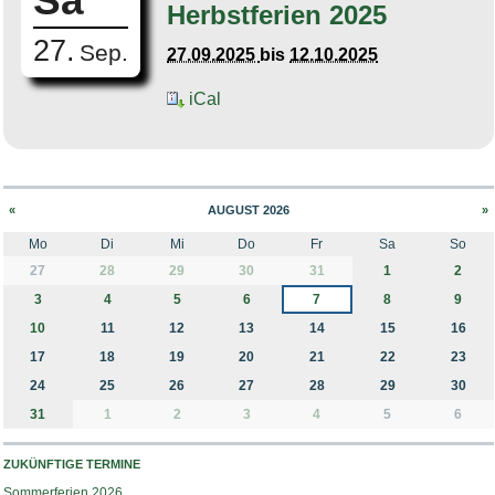
Sa
Herbstferien 2025
27.
Sep.
27.09.2025
bis
12.10.2025
iCal
«
AUGUST 2026
»
Mo
Di
Mi
Do
Fr
Sa
So
month-8
27
28
29
30
31
1
2
3
4
5
6
7
8
9
10
11
12
13
14
15
16
17
18
19
20
21
22
23
24
25
26
27
28
29
30
31
1
2
3
4
5
6
ZUKÜNFTIGE TERMINE
Sommerferien 2026