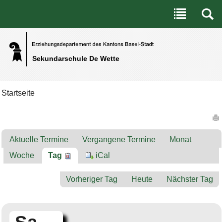
Benutzerspezifische Werkzeuge
Direkt zum Inhalt
|
Direkt zur Navigation
Sekundarschule De Wette
Startseite
Artikelaktionen
Aktuelle Termine
Vergangene Termine
Monat
Woche
Tag
iCal
Vorheriger Tag
Heute
Nächster Tag