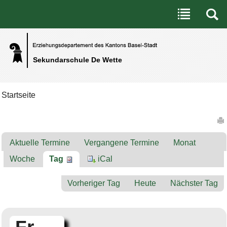
Benutzerspezifische Werkzeuge
Direkt zum Inhalt
|
Direkt zur Navigation
Sekundarschule De Wette
Startseite
Artikelaktionen
Aktuelle Termine
Vergangene Termine
Monat
Woche
Tag
iCal
Vorheriger Tag
Heute
Nächster Tag