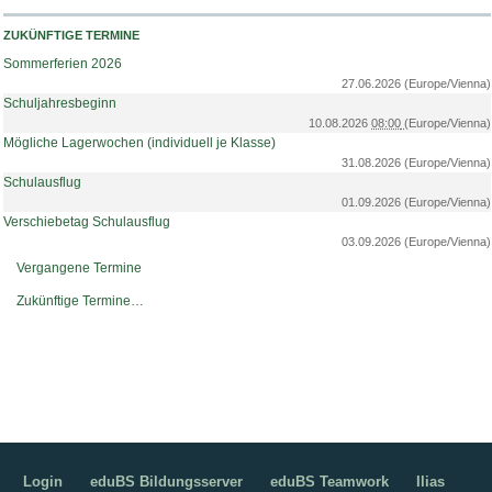
ZUKÜNFTIGE TERMINE
Sommerferien 2026
27.06.2026
(Europe/Vienna)
Schuljahresbeginn
10.08.2026
08:00
(Europe/Vienna)
Mögliche Lagerwochen (individuell je Klasse)
31.08.2026
(Europe/Vienna)
Schulausflug
01.09.2026
(Europe/Vienna)
Verschiebetag Schulausflug
03.09.2026
(Europe/Vienna)
Vergangene Termine
Zukünftige Termine…
Login
eduBS Bildungsserver
eduBS Teamwork
Ilias