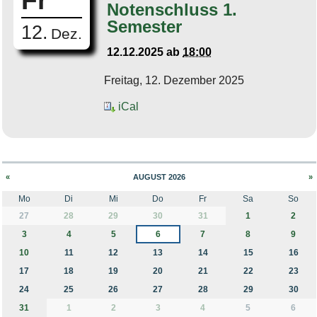
Fr
Notenschluss 1.
Semester
12.
Dez.
12.12.2025
ab
18:00
Freitag, 12. Dezember 2025
iCal
«
AUGUST 2026
»
Mo
Di
Mi
Do
Fr
Sa
So
month-8
27
28
29
30
31
1
2
3
4
5
6
7
8
9
10
11
12
13
14
15
16
17
18
19
20
21
22
23
24
25
26
27
28
29
30
31
1
2
3
4
5
6