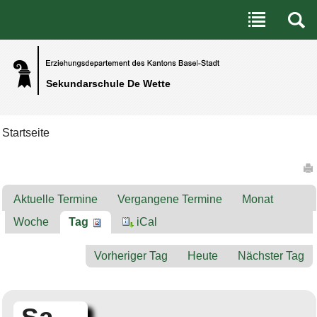
Benutzerspezifische Werkzeuge
Direkt zum Inhalt
|
Direkt zur Navigation
Sekundarschule De Wette
Startseite
Artikelaktionen
Aktuelle Termine
Vergangene Termine
Monat
Woche
Tag
iCal
Vorheriger Tag
Heute
Nächster Tag