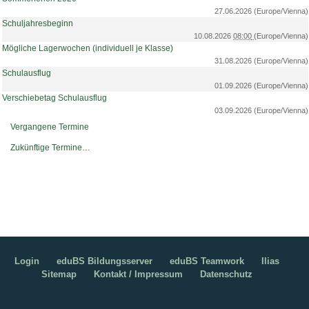
27.06.2026
(Europe/Vienna)
Schuljahresbeginn
10.08.2026
08:00
(Europe/Vienna)
Mögliche Lagerwochen (individuell je Klasse)
31.08.2026
(Europe/Vienna)
Schulausflug
01.09.2026
(Europe/Vienna)
Verschiebetag Schulausflug
03.09.2026
(Europe/Vienna)
Vergangene Termine
Zukünftige Termine…
Login
eduBS Bildungsserver
eduBS Teamwork
Ilias
Sitemap
Kontakt / Impressum
Datenschutz