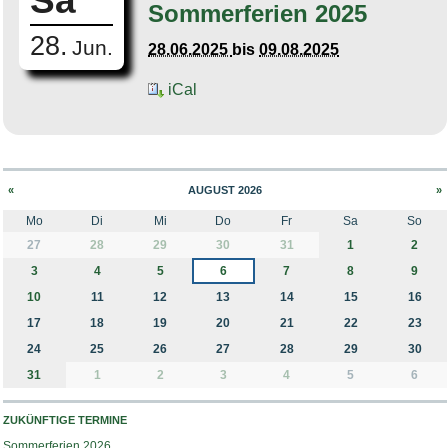
Sa
Sommerferien 2025
28.
Jun.
28.06.2025
bis
09.08.2025
iCal
«
AUGUST 2026
»
Mo
Di
Mi
Do
Fr
Sa
So
month-8
27
28
29
30
31
1
2
3
4
5
6
7
8
9
10
11
12
13
14
15
16
17
18
19
20
21
22
23
24
25
26
27
28
29
30
31
1
2
3
4
5
6
ZUKÜNFTIGE TERMINE
Sommerferien 2026