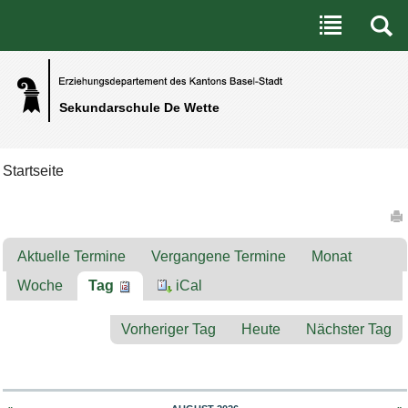
Benutzerspezifische Werkzeuge
Direkt zum Inhalt
|
Direkt zur Navigation
Sekundarschule De Wette
Startseite
Artikelaktionen
Aktuelle Termine
Vergangene Termine
Monat
Woche
Tag
iCal
Vorheriger Tag
Heute
Nächster Tag