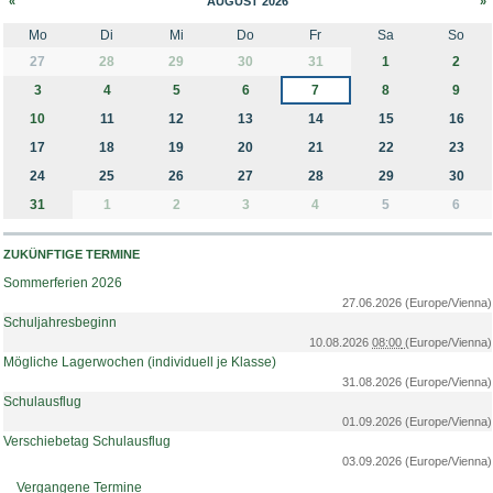
«
AUGUST 2026
»
Mo
Di
Mi
Do
Fr
Sa
So
month-8
27
28
29
30
31
1
2
3
4
5
6
7
8
9
10
11
12
13
14
15
16
17
18
19
20
21
22
23
24
25
26
27
28
29
30
31
1
2
3
4
5
6
ZUKÜNFTIGE TERMINE
Sommerferien 2026
27.06.2026
(Europe/Vienna)
Schuljahresbeginn
10.08.2026
08:00
(Europe/Vienna)
Mögliche Lagerwochen (individuell je Klasse)
31.08.2026
(Europe/Vienna)
Schulausflug
01.09.2026
(Europe/Vienna)
Verschiebetag Schulausflug
03.09.2026
(Europe/Vienna)
Vergangene Termine