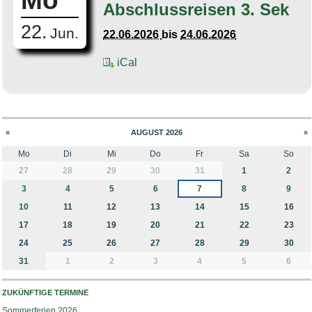
Mo
Abschlussreisen 3. Sek
22.
Jun.
22.06.2026
bis
24.06.2026
iCal
«
AUGUST 2026
»
Mo
Di
Mi
Do
Fr
Sa
So
month-8
27
28
29
30
31
1
2
3
4
5
6
7
8
9
10
11
12
13
14
15
16
17
18
19
20
21
22
23
24
25
26
27
28
29
30
31
1
2
3
4
5
6
ZUKÜNFTIGE TERMINE
Sommerferien 2026