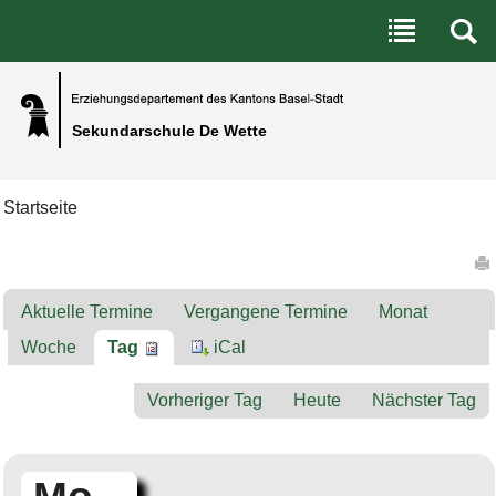
Benutzerspezifische Werkzeuge
Direkt zum Inhalt
|
Direkt zur Navigation
Sekundarschule De Wette
Startseite
Artikelaktionen
Aktuelle Termine
Vergangene Termine
Monat
Woche
Tag
iCal
Vorheriger Tag
Heute
Nächster Tag