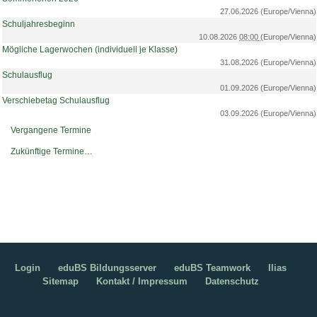
27.06.2026
(Europe/Vienna)
Schuljahresbeginn
10.08.2026
08:00
(Europe/Vienna)
Mögliche Lagerwochen (individuell je Klasse)
31.08.2026
(Europe/Vienna)
Schulausflug
01.09.2026
(Europe/Vienna)
Verschiebetag Schulausflug
03.09.2026
(Europe/Vienna)
Vergangene Termine
Zukünftige Termine…
Login
eduBS Bildungsserver
eduBS Teamwork
Ilias
Sitemap
Kontakt / Impressum
Datenschutz