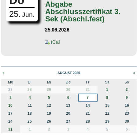
Do
Abgabe
Abschlusszertifikat 3.
25.
Jun.
Sek (Abschl.fest)
25.06.2026
iCal
«
AUGUST 2026
»
Mo
Di
Mi
Do
Fr
Sa
So
month-8
27
28
29
30
31
1
2
3
4
5
6
7
8
9
10
11
12
13
14
15
16
17
18
19
20
21
22
23
24
25
26
27
28
29
30
31
1
2
3
4
5
6