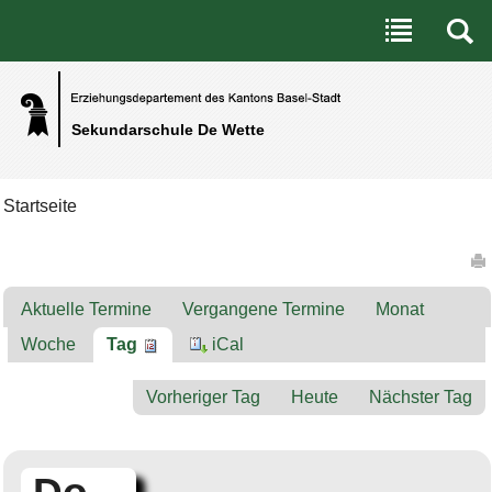
Benutzerspezifische Werkzeuge
Direkt zum Inhalt
|
Direkt zur Navigation
Sekundarschule De Wette
Startseite
Artikelaktionen
Aktuelle Termine
Vergangene Termine
Monat
Woche
Tag
iCal
Vorheriger Tag
Heute
Nächster Tag