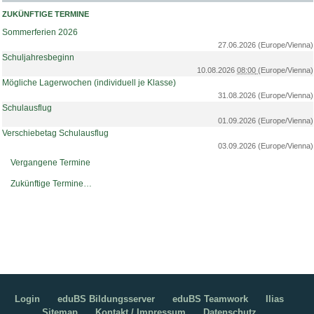
ZUKÜNFTIGE TERMINE
Sommerferien 2026
27.06.2026
(Europe/Vienna)
Schuljahresbeginn
10.08.2026
08:00
(Europe/Vienna)
Mögliche Lagerwochen (individuell je Klasse)
31.08.2026
(Europe/Vienna)
Schulausflug
01.09.2026
(Europe/Vienna)
Verschiebetag Schulausflug
03.09.2026
(Europe/Vienna)
Vergangene Termine
Zukünftige Termine…
Login
eduBS Bildungsserver
eduBS Teamwork
Ilias
Sitemap
Kontakt / Impressum
Datenschutz