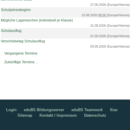
27.06.2026
(Europe/Vienna)
Schuljahresbeginn
10.08.2026
08:00
(Europe/Vienna)
Mögliche Lagerwochen (individuell je Klasse)
31.08.2026
(Europe/Vienna)
Schulausflug
01.09.2026
(Europe/Vienna)
Verschiebetag Schulausflug
03.09.2026
(Europe/Vienna)
Vergangene Termine
Zukünftige Termine…
Login
eduBS Bildungsserver
eduBS Teamwork
Ilias
Sitemap
Kontakt / Impressum
Datenschutz