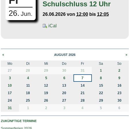
Fr
Schulschluss 12 Uhr
26.
Jun.
26.06.2026
von
12:00
bis
12:05
iCal
«
AUGUST 2026
»
Mo
Di
Mi
Do
Fr
Sa
So
month-8
27
28
29
30
31
1
2
3
4
5
6
7
8
9
10
11
12
13
14
15
16
17
18
19
20
21
22
23
24
25
26
27
28
29
30
31
1
2
3
4
5
6
ZUKÜNFTIGE TERMINE
Sommerferien 2026