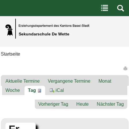
Benutzerspezifische Werkzeuge
Direkt zum Inhalt
|
Direkt zur Navigation
Sekundarschule De Wette
Startseite
Artikelaktionen
Aktuelle Termine
Vergangene Termine
Monat
Woche
Tag
iCal
Vorheriger Tag
Heute
Nächster Tag