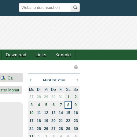
Suche
Website durchsuchen
Download
Links
Kontakt
elaktionen
iCal
«
AUGUST 2026
»
Mo
Di
Mi
Do
Fr
Sa
So
ster Monat
month-8
27
28
29
30
31
1
2
3
4
5
6
7
8
9
10
11
12
13
14
15
16
17
18
19
20
21
22
23
24
25
26
27
28
29
30
31
1
2
3
4
5
6