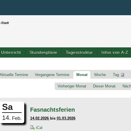
Benutzerspezifische Werkzeuge
Direkt zum Inhalt
|
Direkt zur Navigation
Unterricht
Stundenpläne
Tagesstruktur
Infos von A-Z
Artik
Aktuelle Termine
Vergangene Termine
Monat
Woche
Tag
Vorheriger Monat
Dieser Monat
Näch
Sa
Fasnachtsferien
14.
Feb.
14.02.2026
bis
01.03.2026
iCal