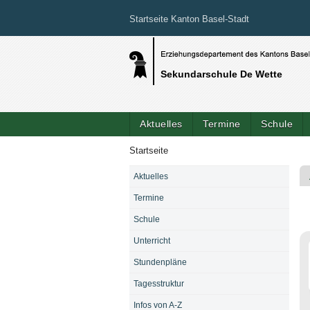
Startseite Kanton Basel-Stadt
Sekundarschule De Wette
Aktuelles
Termine
Schule
Startseite
Aktuelles
NAVIGATION
Termine
Schule
Unterricht
Stundenpläne
Tagesstruktur
Infos von A-Z