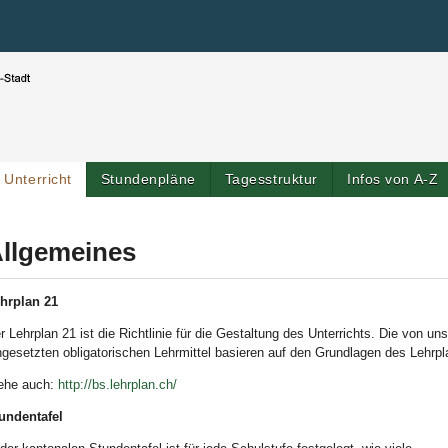
Benutzerspezifische Werkzeuge
Direkt zum Inhalt
|
Direkt zur Navigation
Unterricht
Stundenpläne
Tagesstruktur
Infos von A-Z
Artik
llgemeines
hrplan 21
r Lehrplan 21 ist die Richtlinie für die Gestaltung des Unterrichts. Die von un
ngesetzten obliga­torischen Lehrmittel basieren auf den Grundlagen des Lehrpl
ehe auch:
http://bs.lehrplan.ch/
undentafel