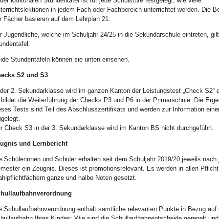
 der kantonalen Stundentafel ist für jede Schulstufe festgelegt, wie viele
terrichtslektionen in jedem Fach oder Fachbereich unterrichtet werden. Die 
r Fächer basieren auf dem Lehrplan 21.
r Jugendliche, welche im Schuljahr 24/25 in die Sekundarschule eintreten, gil
undentafel.
ide Stundentafeln können sie unten einsehen.
ecks S2 und S3
 der 2. Sekundarklasse wird im ganzen Kanton der Leistungstest „Check S2“ d
 bildet die Weiterführung der Checks P3 und P6 in der Primarschule. Die Er­g
eses Tests sind Teil des Abschlusszertifikats und werden zur Information ein
igelegt.
r Check S3 in der 3. Sekundarklasse wird im Kanton BS nicht durchgeführt.
ugnis und Lernbericht
e Schülerinnen und Schüler erhalten seit dem Schuljahr 2019/20 jeweils nach
mester ein Zeugnis. Dieses ist promotionsrelevant. Es werden in allen Pflicht
hlpflichtfächern ganze und halbe Noten ge­setzt.
hullaufbahnverordnung
e Schullaufbahnverordnung enthält sämtliche relevanten Punkte in Bezug auf 
hullaufbahn Ihres Kindes: Wie sind die Schullaufbahnentscheide geregelt un