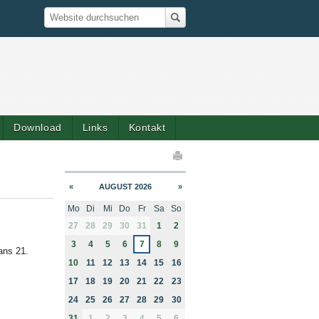
Suche
Website durchsuchen
Download
Links
Kontakt
elaktionen
«
AUGUST 2026
»
Mo
Di
Mi
Do
Fr
Sa
So
month-8
27
28
29
30
31
1
2
s
3
4
5
6
7
8
9
ans 21.
10
11
12
13
14
15
16
17
18
19
20
21
22
23
24
25
26
27
28
29
30
31
1
2
3
4
5
6