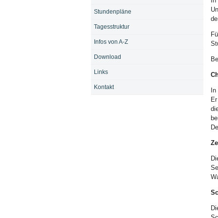
In
Un
Stundenpläne
de
Tagesstruktur
Fü
Infos von A-Z
St
Download
Be
Links
Ch
Kontakt
In
Er
di
be
De
Ze
Di
Se
Wa
Sc
Di
Sc