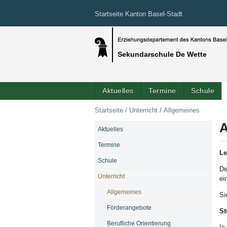
Startseite Kanton Basel-Stadt
Sekundarschule De Wette
Aktuelles
Termine
Schule
Startseite
/
Unterricht
/
Allgemeines
A
Aktuelles
NAVIGATION
Termine
Le
Schule
De
Unterricht
ei
Allgemeines
Si
Förderangebote
St
Berufliche Orientierung