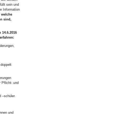
llt sein und
re Information
 welche
n sind,
 14.6.2016
erfahren:
rderungen,
 doppelt
derungen
Pflicht- und
d –schüler.
innen und