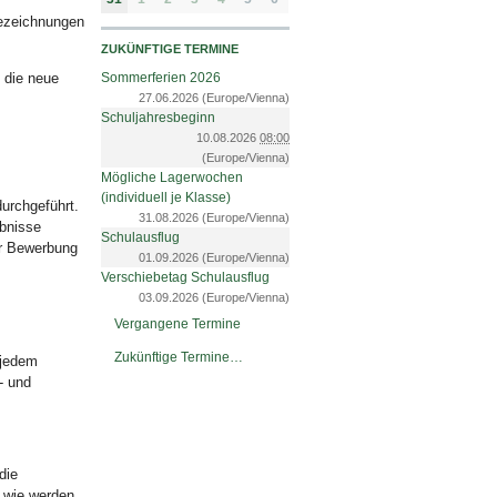
Bezeichnungen
ZUKÜNFTIGE TERMINE
t die neue
Sommerferien 2026
27.06.2026
(Europe/Vienna)
Schuljahresbeginn
10.08.2026
08:00
(Europe/Vienna)
Mögliche Lagerwochen
(individuell je Klasse)
urchgeführt.
31.08.2026
(Europe/Vienna)
ebnisse
Schulausflug
er Bewerbung
01.09.2026
(Europe/Vienna)
Verschiebetag Schulausflug
03.09.2026
(Europe/Vienna)
Vergangene Termine
Zukünftige Termine…
 jedem
- und
die
d wie werden