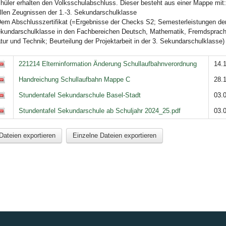
hüler er­halten den Volksschulabschluss. Dieser besteht aus einer Mappe mit
allen Zeugnissen der 1.-3. Sekundarschulklasse
Dem Abschlusszertifikat (=Ergebnisse der Checks S2; Semesterleistungen der
kundar­schulklasse in den Fachbereichen Deutsch, Mathematik, Fremdsprac
tur und Technik; Beurteilung der Projektarbeit in der 3. Sekundarschulklasse)
teien
221214 Elterninformation Änderung Schullaufbahnverordnung
14.
Handreichung Schullaufbahn Mappe C
28.
Stundentafel Sekundarschule Basel-Stadt
03.
Stundentafel Sekundarschule ab Schuljahr 2024_25.pdf
03.
Dateien exportieren
Einzelne Dateien exportieren