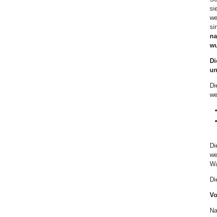
si
we
si
na
wu
Di
un
Di
we
Di
we
Wa
Di
Vo
Na