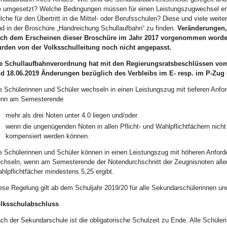
e umgesetzt? Welche Bedingungen müssen für einen Leistungszugwechsel erfü
lche für den Übertritt in die Mittel- oder Berufsschulen? Diese und viele weite
nd in der Broschüre „Hand­rei­chung Schullaufbahn“ zu finden.
Veränderungen,
ch dem Erscheinen dieser Broschüre im Jahr 2017 vorgenommen worde
rden von der Volksschulleitung noch nicht angepasst.
e Schullaufbahnverordnung hat mit den Regierungsratsbeschlüssen vom
d 18.06.2019 Änderungen bezüglich des Verbleibs im E- resp. im P-Zug 
e Schülerinnen und Schüler wechseln in einen Leistungszug mit tieferen Anfo
nn am Semesterende
mehr als drei Noten unter 4.0 liegen und/oder
wenn die ungenügenden Noten in allen Pflicht- und Wahlpflichtfächern nicht
kompensiert werden können.
e Schülerinnen und Schüler können in einen Leistungszug mit höheren Anfor
chseln, wenn am Semesterende der Notendurchschnitt der Zeugnisnoten aller 
hlpflichtfächer mindestens 5,25 ergibt.
ese Regelung gilt ab dem Schuljahr 2019/20 für alle Sekundarschülerinnen un
lksschulabschluss
ch der Sekundarschule ist die obligatorische Schulzeit zu Ende. Alle Schüler