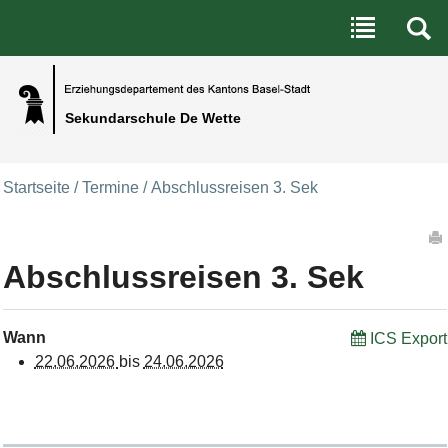
Benutzerspezifische Werkzeuge
Direkt zum Inhalt
|
Direkt zur Navigation
Sekundarschule De Wette
Startseite
/
Termine
/
Abschlussreisen 3. Sek
Artikelaktionen
Abschlussreisen 3. Sek
Wann
ICS Export
22.06.2026
bis
24.06.2026