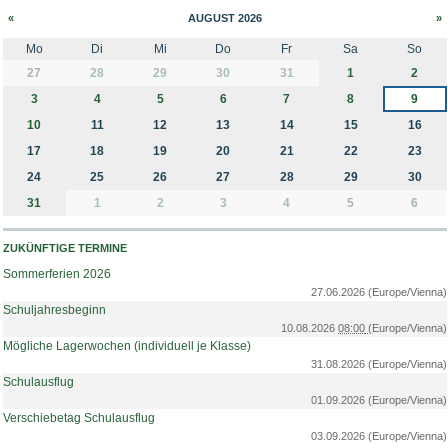
«
AUGUST 2026
»
Mo
Di
Mi
Do
Fr
Sa
So
month-8
27
28
29
30
31
1
2
3
4
5
6
7
8
9
10
11
12
13
14
15
16
17
18
19
20
21
22
23
24
25
26
27
28
29
30
31
1
2
3
4
5
6
ZUKÜNFTIGE TERMINE
Sommerferien 2026
27.06.2026
(Europe/Vienna)
Schuljahresbeginn
10.08.2026
08:00
(Europe/Vienna)
Mögliche Lagerwochen (individuell je Klasse)
31.08.2026
(Europe/Vienna)
Schulausflug
01.09.2026
(Europe/Vienna)
Verschiebetag Schulausflug
03.09.2026
(Europe/Vienna)