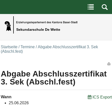
Benutzerspezifische Werkzeuge
Direkt zum Inhalt
|
Direkt zur Navigation
Sekundarschule De Wette
Startseite
/
Termine
/
Abgabe Abschlusszertifikat 3. Sek
(Abschl.fest)
Artikelaktionen
Abgabe Abschlusszertifikat
3. Sek (Abschl.fest)
Wann
ICS Export
25.06.2026