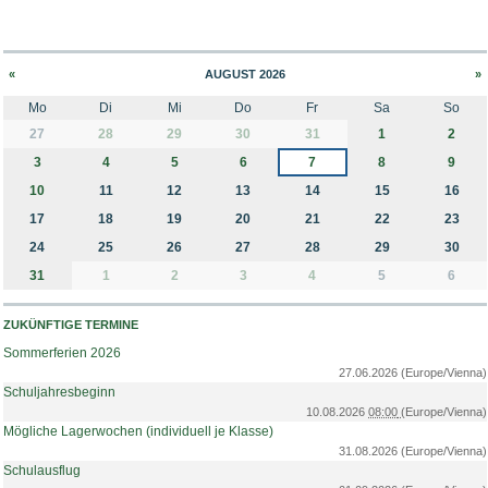
«
AUGUST 2026
»
Mo
Di
Mi
Do
Fr
Sa
So
month-8
27
28
29
30
31
1
2
3
4
5
6
7
8
9
10
11
12
13
14
15
16
17
18
19
20
21
22
23
24
25
26
27
28
29
30
31
1
2
3
4
5
6
ZUKÜNFTIGE TERMINE
Sommerferien 2026
27.06.2026
(Europe/Vienna)
Schuljahresbeginn
10.08.2026
08:00
(Europe/Vienna)
Mögliche Lagerwochen (individuell je Klasse)
31.08.2026
(Europe/Vienna)
Schulausflug